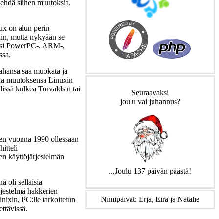
tehdä siihen muutoksia.
ux on alun perin
siin, mutta nykyään se
kiksi PowerPC-, ARM-,
ssa.
tahansa saa muokata ja
uaa muutoksensa Linuxin
lissä kulkea Torvaldsin tai
Seuraavaksi
joulu vai juhannus?
isen vuonna 1990 ollessaan
itteli
n käyttöjärjestelmän
...Joulu 137 päivän päästä!
 oli sellaisia
ärjestelmä hakkerien
Nimipäivät: Erja, Eira ja Natalie
inixin, PC:lle tarkoitetun
ttävissä.