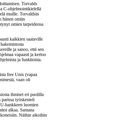
loittamisen. Torvalds
ja C-ohjelmointikielellä
elä muille. Torvaldsin
an hänen omiin
sähtynyt omien tarpeidensa
aasti kaikkien saataville
 hakemistosta
reille ja sanoo, että sen
jelmaa vapaasti ja kertoo
jelmista ja funktioista.
ista free Unix (vapaa
 nimestä, vaan oli
iosta ihmiset eri puolilla
parissa työskenteli
ä GNU-hankkeen luomien
attoi alkaa. Samana
-koneisiin. Näihin aikoihin