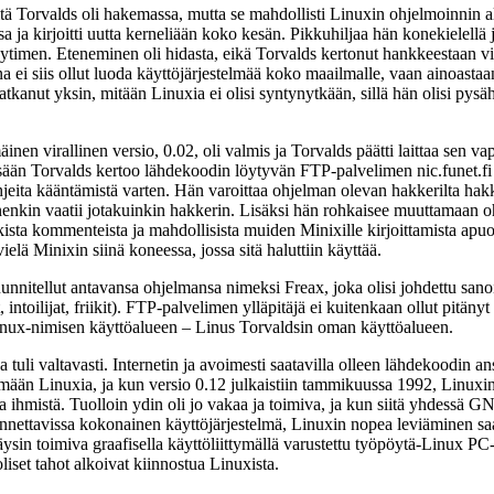
itä Torvalds oli hakemassa, mutta se mahdollisti Linuxin ohjelmoinnin a
 ja kirjoitti uutta kerneliään koko kesän. Pikkuhiljaa hän konekielellä 
 ytimen. Eteneminen oli hidasta, eikä Torvalds kertonut hankkeestaan vi
a ei siis ollut luoda käyttöjärjestelmää koko maailmalle, vaan ainoasta
 jatkanut yksin, mitään Linuxia ei olisi syntynytkään, sillä hän olisi py
n virallinen versio, 0.02, oli valmis ja Torvalds päätti laittaa sen vap
issään Torvalds kertoo lähdekoodin löytyvän FTP-palvelimen nic.funet.fi
eita kääntämistä varten. Hän varoittaa ohjelman olevan hakkerilta hakke
enkin vaatii jotakuinkin hakkerin. Lisäksi hän rohkaisee muuttamaan oh
ista kommenteista ja mahdollisista muiden Minixille kirjoittamista apuoh
elä Minixin siinä koneessa, jossa sitä haluttiin käyttää.
unnitellut antavansa ohjelmansa nimeksi Freax, joka olisi johdettu sano
, intoilijat, friikit). FTP-palvelimen ylläpitäjä ei kuitenkaan ollut pitänyt
inux-nimisen käyttöalueen – Linus Torvaldsin oman käyttöalueen.
ja tuli valtavasti. Internetin ja avoimesti saatavilla olleen lähdekoodin ans
mään Linuxia, ja kun versio 0.12 julkaistiin tammikuussa 1992, Linuxin 
taa ihmistä. Tuolloin ydin oli jo vakaa ja toimiva, ja kun siitä yhdess
ennettavissa kokonainen käyttöjärjestelmä, Linuxin nopea leviäminen sa
äysin toimiva graafisella käyttöliittymällä varustettu työpöytä-Linux PC
iset tahot alkoivat kiinnostua Linuxista.