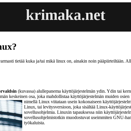
krimaka.net
nux?
armasti tietää kuka ja/tai mikä linux on, ainakin noin pääpiirteiltään. Al
rvaldsin
(kuvassa) alullepanema käyttöjärjestelmän ydin. Ydin tai kerne
elmän keskeinen osa, joka mahdollistaa käyttöjärjestelmän muiden osien
nimellä Linux viitataan usein kokonaiseen käyttöjärjestel
Linux, tai levitysversioon, joka sisältää Linux-käyttöjärje
sovellusohjelmia. Linuxin tapauksessa niin käyttöjärjeste
sovellusohjelmistotkin muodostuvat useimmiten GNU-han
työkaluista.