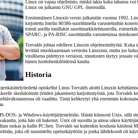
Linux on vapaa ohjelmisto, minkä takia kuka tahansa voi 
Linux on julkaistu GNU GPL -lisenssillä.
Ensimmäinen Linuxin versio julkaistiin vuonna 1992. Lin
kirjoitettu Intelin 80386-suorittimella varustettuihin konei
toimii useilla muillakin suoritinarkkitehtuureilla, esimer
SPARC- ja PA-RISC-suorittimilla varustetuissa tietokonei
Torvalds johtaa edelleen Linuxin ohjelmointityötä. Kuka 
levittää muokkaamiaan versioita Linuxista, mutta jos hal
virallisena pidettyyn versioon, muutosten täytyy jossain vä
hänen luottohenkilöidensä kautta.
Historia
tojenkäsittelytiedettä opiskellut Linus Torvalds aloitti Linuxin kehittäm
kkeelle skeduloinnin (töiden jakamisen) harjoitustyöstä, jota Torvalds keh
ehtäväksiannossa oli vaadittu. Tästä kehkeytyi yhä enemmän kokonaise
ma.
-DOS- ja Windows-käyttöjärjestelmiin. Häntä kiinnosti Unix, sillä siinä
vakautta, joita hän oli hakenut. Unix oli suosittu ja ainoa oikea käyttöj
liian raskas ja kallis PC:hen. Torvalds sai kuitenkin koulusta käsiinsä M
telmän, joka oli suunniteltu opetuskäyttöön ja jonka lähdekoodi oli käyte