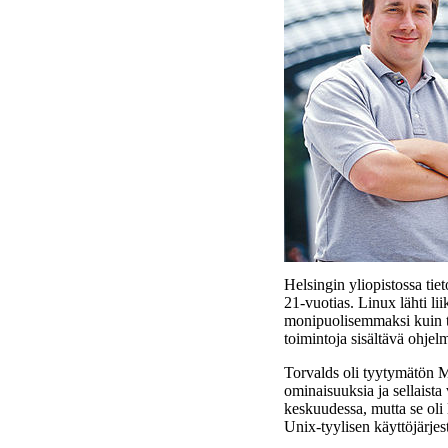
Helsingin yliopistossa tie
21-vuotias. Linux lähti lii
monipuolisemmaksi kuin t
toimintoja sisältävä ohjel
Torvalds oli tyytymätön MS
ominaisuuksia ja sellaista 
keskuudessa, mutta se oli 
Unix-tyylisen käyttöjärjes