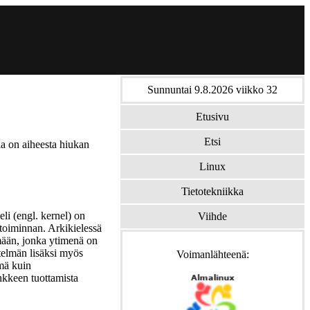
Sunnuntai 9.8.2026 viikko 32
Etusivu
Etsi
la on aiheesta hiukan
Linux
Tietotekniikka
li (engl. kernel) on
Viihde
 toiminnan.
Arkikielessä
mään, jonka ytimenä on
stelmän lisäksi myös
Voimanlähteenä:
lmä kuin
kkeen tuottamista