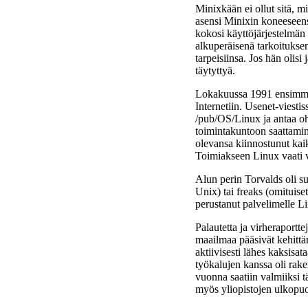
Minixkään ei ollut sitä, m
asensi Minixin koneeseensa
kokosi käyttöjärjestelmän
alkuperäisenä tarkoituksen
tarpeisiinsa. Jos hän olisi
täytyttyä.
Lokakuussa 1991 ensimmäine
Internetiin. Usenet-viest
/pub/OS/Linux ja antaa ohj
toimintakuntoon saattamin
olevansa kiinnostunut kaik
Toimiakseen Linux vaati vi
Alun perin Torvalds oli su
Unix) tai freaks (omituiset
perustanut palvelimelle L
Palautetta ja virheraportte
maailmaa pääsivät kehittä
aktiivisesti lähes kaksisa
työkalujen kanssa oli rak
vuonna saatiin valmiiksi t
myös yliopistojen ulkopuol