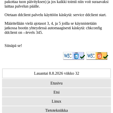
pakottaa tuon päivityksen) ja jos kaikki toimii niin voit suraavaksi
laittaa palvelun päälle.
Otetaan ddclient palvelu käyttöön käskytä: service ddclient start.
Määritellään vielä ajotasot 3, 4, ja 5 joilla se käynnistetään
jatkossa bootin yhteydessä automaagisesti käskytä: chkconfig
ddclient on --levels 345.
Siinäpä se!
Lauantai 8.8.2026 viikko 32
Etusivu
Etsi
Linux
Tietotekniikka