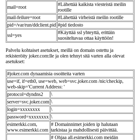
#Lähettää kaikista viesteistä meilin
mail=root
rootille
mail-feilure=root
#Lähettää virheistä meilin rootille
pid=/var/run/ddclient.pid
#pid tiedosto
#Käyttää ssl yhteyttä, erittäin
ssl=yes
suositeltavaa ottaa käyttöön!
Palvelu kohtaiset asetukset, meillä on domain ostettu ja
rekisteröity joker.com:lle ja olen tehnyt sitä varten alla olevat
asetukset:
#joker.com dynaamisia osoitteita varten
use=if, if=eth0, use=web, web=svc.joker.com /nic/checkip,
web-skip='Current Address: '
protocol=dyndns2
\
server=svc.joker.com
\
login=xxxxxxxx
\
password=xxxxxxxx
\
esimerkki.com,
# Domainnimet joiden ip halutaan
www.esimerkki.com
tarkistaa ja mahdollisesti päivittää.
# Ohjaa all.esimerkki.com meidän