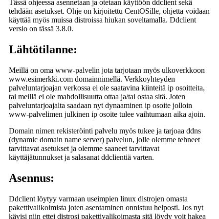
Tässä ohjeessa asennetaan ja otetaan käyttöön ddclient sekä
tehdään asetukset. Ohje on kirjoitettu CentOSille, ohjetta voidaan
käyttää myös muissa distroissa hiukan soveltamalla. Ddclient
versio on tässä 3.8.0.
Lähtötilanne:
Meillä on oma www-palvelin jota tarjotaan myös ulkoverkkoon
www.esimerkki.com domainnimellä. Verkkoyhteyden
palveluntarjoajan verkossa ei ole saatavina kiinteitä ip osoitteita,
tai meillä ei ole mahdollisuutta ottaa ja/tai ostaa sitä. Joten
palveluntarjoajalta saadaan nyt dynaaminen ip osoite jolloin
www-palvelimen julkinen ip osoite tulee vaihtumaan aika ajoin.
Domain nimen rekisteröinti palvelu myös tukee ja tarjoaa ddns
(dynamic domain name server) palvelun, jolle olemme tehneet
tarvittavat asetukset ja olemme saaneet tarvittavat
käyttäjätunnukset ja salasanat ddclientiä varten.
Asennus:
Ddclient löytyy varmaan useimpien linux distrojen omasta
pakettivalikoimista joten asentaminen onnistuu helposti. Jos nyt
kävisi niin ettei distrosi pakettivalikoimasta sitä löydy voit hakea