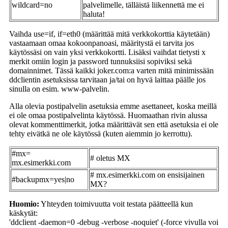
wildcard=no
palvelimelle, tälläistä liikennettä me ei
haluta!
Vaihda use=if, if=eth0 (määrittää mitä verkkokorttia käytetään)
vastaamaan omaa kokoonpanoasi, määritystä ei tarvita jos
käytössäsi on vain yksi verkkokortti. Lisäksi vaihdat tietysti x
merkit omiin login ja password tunnuksiisi sopiviksi sekä
domainnimet. Tässä kaikki joker.com:a varten mitä minimissään
ddclientin asetuksissa tarvitaan ja/tai on hyvä laittaa päälle jos
sinulla on esim. www-palvelin.
Alla olevia postipalvelin asetuksia emme asettaneet, koska meillä
ei ole omaa postipalvelinta käytössä. Huomaathan rivin alussa
olevat kommenttimerkit, jotka määrittävät sen että asetuksia ei ole
tehty eivätkä ne ole käytössä (kuten aiemmin jo kerrottu).
#mx=
# oletus MX
mx.esimerkki.com
# mx.esimerkki.com on ensisijainen
#backupmx=yes|no
MX?
Huomio:
Yhteyden toimivuutta voit testata päätteellä kun
käskytät:
'ddclient -daemon=0 -debug -verbose -noquiet' (-force vivulla voi