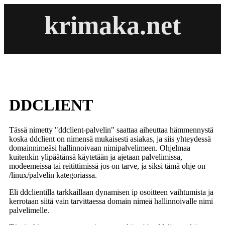
krimaka.net
DDCLIENT
Tässä nimetty "ddclient-palvelin" saattaa aiheuttaa hämmennystä
koska ddclient on nimensä mukaisesti asiakas, ja siis yhteydessä
domainnimeäsi hallinnoivaan nimipalvelimeen. Ohjelmaa
kuitenkin ylipäätänsä käytetään ja ajetaan palvelimissa,
modeemeissa tai reitittimissä jos on tarve, ja siksi tämä ohje on
/linux/palvelin kategoriassa.
Eli ddclientilla tarkkaillaan dynamisen ip osoitteen vaihtumista ja
kerrotaan siitä vain tarvittaessa domain nimeä hallinnoivalle nimi
palvelimelle.