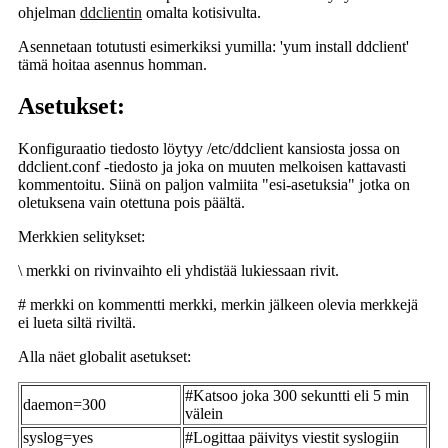
ohjelman
ddclientin
omalta kotisivulta.
Asennetaan totutusti esimerkiksi yumilla: 'yum install ddclient'
tämä hoitaa asennus homman.
Asetukset:
Konfiguraatio tiedosto löytyy /etc/ddclient kansiosta jossa on
ddclient.conf -tiedosto ja joka on muuten melkoisen kattavasti
kommentoitu. Siinä on paljon valmiita "esi-asetuksia" jotka on
oletuksena vain otettuna pois päältä.
Merkkien selitykset:
\ merkki on rivinvaihto eli yhdistää lukiessaan rivit.
# merkki on kommentti merkki, merkin jälkeen olevia merkkejä
ei lueta siltä riviltä.
Alla näet globalit asetukset:
#Katsoo joka 300 sekuntti eli 5 min
daemon=300
välein
syslog=yes
#Logittaa päivitys viestit syslogiin