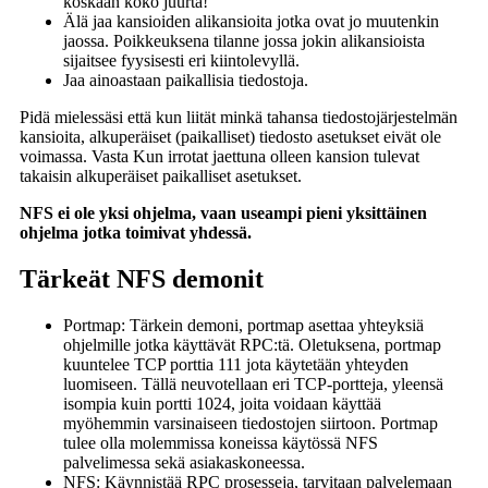
koskaan koko juurta!
Älä jaa kansioiden alikansioita jotka ovat jo muutenkin
jaossa. Poikkeuksena tilanne jossa jokin alikansioista
sijaitsee fyysisesti eri kiintolevyllä.
Jaa ainoastaan paikallisia tiedostoja.
Pidä mielessäsi että kun liität minkä tahansa tiedostojärjestelmän
kansioita, alkuperäiset (paikalliset) tiedosto asetukset eivät ole
voimassa. Vasta Kun irrotat jaettuna olleen kansion tulevat
takaisin alkuperäiset paikalliset asetukset.
NFS ei ole yksi ohjelma, vaan useampi pieni yksittäinen
ohjelma jotka toimivat yhdessä.
Tärkeät NFS demonit
Portmap: Tärkein demoni, portmap asettaa yhteyksiä
ohjelmille jotka käyttävät RPC:tä. Oletuksena, portmap
kuuntelee TCP porttia 111 jota käytetään yhteyden
luomiseen. Tällä neuvotellaan eri TCP-portteja, yleensä
isompia kuin portti 1024, joita voidaan käyttää
myöhemmin varsinaiseen tiedostojen siirtoon. Portmap
tulee olla molemmissa koneissa käytössä NFS
palvelimessa sekä asiakaskoneessa.
NFS: Käynnistää RPC prosesseja, tarvitaan palvelemaan