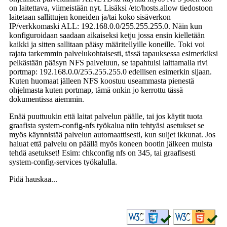
on laitettava, viimeistään nyt. Lisäksi /etc/hosts.allow tiedostoon
laitetaan sallittujen koneiden ja/tai koko sisäverkon
IP/verkkomaski ALL: 192.168.0.0/255.255.255.0. Näin kun
konfiguroidaan saadaan aikaiseksi ketju jossa ensin kielletään
kaikki ja sitten sallitaan pääsy määritellyille koneille. Toki voi
rajata tarkemmin palvelukohtaisesti, tässä tapauksessa esimerkiksi
pelkästään pääsyn NFS palveluun, se tapahtuisi laittamalla rivi
portmap: 192.168.0.0/255.255.255.0 edellisen esimerkin sijaan.
Kuten huomaat jälleen NFS koostuu useammasta pienestä
ohjelmasta kuten portmap, tämä onkin jo kerrottu tässä
dokumentissa aiemmin.
Enää puuttuukin että laitat palvelun päälle, tai jos käytit tuota
graafista system-config-nfs työkalua niin tehtyäsi asetukset se
myös käynnistää palvelun automaattisesti, kun suljet ikkunat. Jos
haluat että palvelu on päällä myös koneen bootin jälkeen muista
tehdä asetukset! Esim: chkconfig nfs on 345, tai graafisesti
system-config-services työkalulla.
Pidä hauskaa...