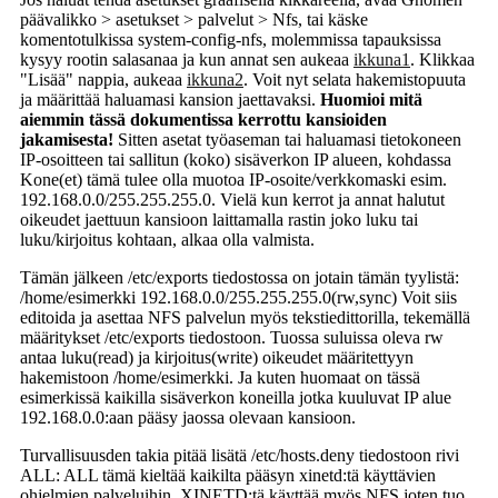
päävalikko > asetukset > palvelut > Nfs, tai käske
komentotulkissa system-config-nfs, molemmissa tapauksissa
kysyy rootin salasanaa ja kun annat sen aukeaa
ikkuna1
. Klikkaa
"Lisää" nappia, aukeaa
ikkuna2
. Voit nyt selata hakemistopuuta
ja määrittää haluamasi kansion jaettavaksi.
Huomioi mitä
aiemmin tässä dokumentissa kerrottu kansioiden
jakamisesta!
Sitten asetat työaseman tai haluamasi tietokoneen
IP-osoitteen tai sallitun (koko) sisäverkon IP alueen, kohdassa
Kone(et) tämä tulee olla muotoa IP-osoite/verkkomaski esim.
192.168.0.0/255.255.255.0. Vielä kun kerrot ja annat halutut
oikeudet jaettuun kansioon laittamalla rastin joko luku tai
luku/kirjoitus kohtaan, alkaa olla valmista.
Tämän jälkeen /etc/exports tiedostossa on jotain tämän tyylistä:
/home/esimerkki 192.168.0.0/255.255.255.0(rw,sync) Voit siis
editoida ja asettaa NFS palvelun myös tekstiedittorilla, tekemällä
määritykset /etc/exports tiedostoon. Tuossa suluissa oleva rw
antaa luku(read) ja kirjoitus(write) oikeudet määritettyyn
hakemistoon /home/esimerkki. Ja kuten huomaat on tässä
esimerkissä kaikilla sisäverkon koneilla jotka kuuluvat IP alue
192.168.0.0:aan pääsy jaossa olevaan kansioon.
Turvallisuusden takia pitää lisätä /etc/hosts.deny tiedostoon rivi
ALL: ALL tämä kieltää kaikilta pääsyn xinetd:tä käyttävien
ohjelmien palveluihin. XINETD:tä käyttää myös NFS joten tuo