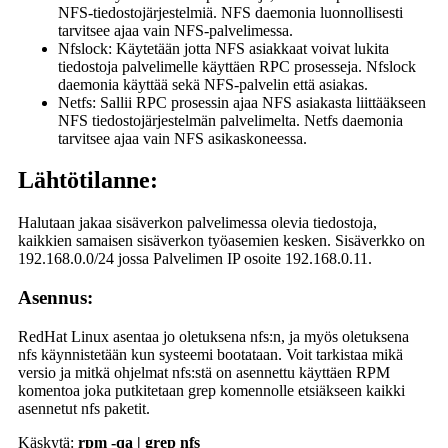
NFS-tiedostojärjestelmiä. NFS daemonia luonnollisesti
tarvitsee ajaa vain NFS-palvelimessa.
Nfslock: Käytetään jotta NFS asiakkaat voivat lukita
tiedostoja palvelimelle käyttäen RPC prosesseja. Nfslock
daemonia käyttää sekä NFS-palvelin että asiakas.
Netfs: Sallii RPC prosessin ajaa NFS asiakasta liittääkseen
NFS tiedostojärjestelmän palvelimelta. Netfs daemonia
tarvitsee ajaa vain NFS asikaskoneessa.
Lähtötilanne:
Halutaan jakaa sisäverkon palvelimessa olevia tiedostoja,
kaikkien samaisen sisäverkon työasemien kesken. Sisäverkko on
192.168.0.0/24 jossa Palvelimen IP osoite 192.168.0.11.
Asennus:
RedHat Linux asentaa jo oletuksena nfs:n, ja myös oletuksena
nfs käynnistetään kun systeemi bootataan. Voit tarkistaa mikä
versio ja mitkä ohjelmat nfs:stä on asennettu käyttäen RPM
komentoa joka putkitetaan grep komennolle etsiäkseen kaikki
asennetut nfs paketit.
Käskytä:
rpm -qa | grep nfs