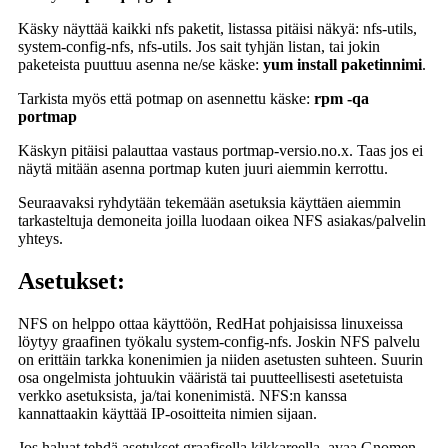
Käsky näyttää kaikki nfs paketit, listassa pitäisi näkyä: nfs-utils,
system-config-nfs, nfs-utils. Jos sait tyhjän listan, tai jokin
paketeista puuttuu asenna ne/se käske:
yum install paketinnimi
.
Tarkista myös että potmap on asennettu käske:
rpm -qa
portmap
Käskyn pitäisi palauttaa vastaus portmap-versio.no.x. Taas jos ei
näytä mitään asenna portmap kuten juuri aiemmin kerrottu.
Seuraavaksi ryhdytään tekemään asetuksia käyttäen aiemmin
tarkasteltuja demoneita joilla luodaan oikea NFS asiakas/palvelin
yhteys.
Asetukset:
NFS on helppo ottaa käyttöön, RedHat pohjaisissa linuxeissa
löytyy graafinen työkalu system-config-nfs. Joskin NFS palvelu
on erittäin tarkka konenimien ja niiden asetusten suhteen. Suurin
osa ongelmista johtuukin vääristä tai puutteellisesti asetetuista
verkko asetuksista, ja/tai konenimistä. NFS:n kanssa
kannattaakin käyttää IP-osoitteita nimien sijaan.
Jos haluat tehdä asetukset graafisella kikkareella, avaa Gnomen