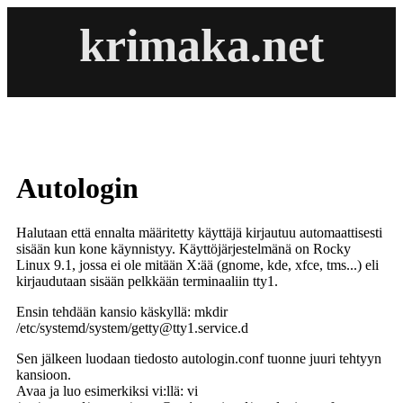
krimaka.net
Autologin
Halutaan että ennalta määritetty käyttäjä kirjautuu automaattisesti
sisään kun kone käynnistyy. Käyttöjärjestelmänä on Rocky
Linux 9.1, jossa ei ole mitään X:ää (gnome, kde, xfce, tms...) eli
kirjaudutaan sisään pelkkään terminaaliin tty1.
Ensin tehdään kansio käskyllä: mkdir
/etc/systemd/system/getty@tty1.service.d
Sen jälkeen luodaan tiedosto autologin.conf tuonne juuri tehtyyn
kansioon.
Avaa ja luo esimerkiksi vi:llä: vi