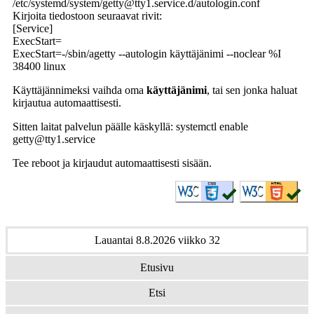
/etc/systemd/system/getty@tty1.service.d/autologin.conf
Kirjoita tiedostoon seuraavat rivit:
[Service]
ExecStart=
ExecStart=-/sbin/agetty --autologin käyttäjänimi --noclear %I
38400 linux
Käyttäjännimeksi vaihda oma
käyttäjänimi
, tai sen jonka haluat
kirjautua automaattisesti.
Sitten laitat palvelun päälle käskyllä: systemctl enable
getty@tty1.service
Tee reboot ja kirjaudut automaattisesti sisään.
Lauantai 8.8.2026 viikko 32
Etusivu
Etsi