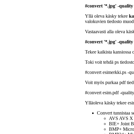
#convert '*.jpg' -qualit
Yllä oleva käsky tekee
ka
valokuvien tiedosto muod
Vastaavasti alla oleva käs
#convert '*.jpg' -qualit
Tekee kaikista kansiossa o
Toki voit tehdä ps tiedosto
#convert esimerkki.ps -qu
Voit myös purkaa pdf tied
#convert esim.pdf -qualit
Ylläoleva käsky tekee esi
Convert tunnistaa s
AVS AVS X i
BIE+ Joint Bi
BMP+ Micros