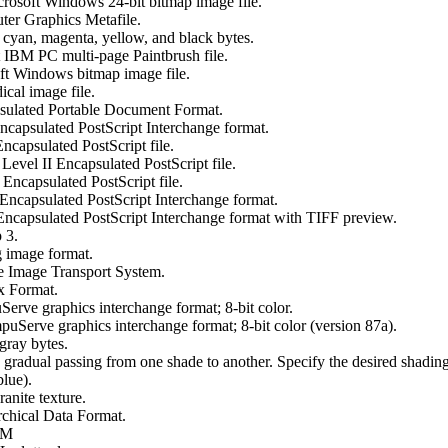
soft Windows 24-bit bitmap image file.
r Graphics Metafile.
an, magenta, yellow, and black bytes.
BM PC multi-page Paintbrush file.
t Windows bitmap image file.
al image file.
ulated Portable Document Format.
capsulated PostScript Interchange format.
capsulated PostScript file.
evel II Encapsulated PostScript file.
ncapsulated PostScript file.
ncapsulated PostScript Interchange format.
capsulated PostScript Interchange format with TIFF preview.
 3.
 image format.
e Image Transport System.
x Format.
rve graphics interchange format; 8-bit color.
Serve graphics interchange format; 8-bit color (version 87a).
ay bytes.
dual passing from one shade to another. Specify the desired shading 
blue).
nite texture.
hical Data Format.
AM