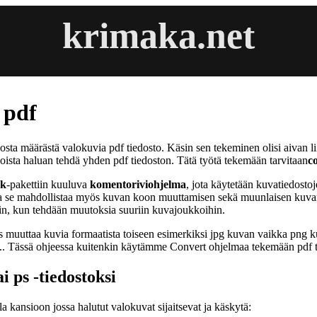
krimaka.net
 pdf
sosta määrästä valokuvia pdf tiedosto. Käsin sen tekeminen olisi aivan li
oista haluan tehdä yhden pdf tiedoston. Tätä työtä tekemään tarvitaan
c
ck
-pakettiin kuuluva
komentoriviohjelma
, jota käytetään kuvatiedost
a se mahdollistaa myös kuvan koon muuttamisen sekä muunlaisen kuvan
loin, kun tehdään muutoksia suuriin kuvajoukkoihin.
is muuttaa kuvia formaatista toiseen esimerkiksi jpg kuvan vaikka png k
.. Tässä ohjeessa kuitenkin käytämme Convert ohjelmaa tekemään pdf t
i ps -tiedostoksi
la kansioon jossa halutut valokuvat sijaitsevat ja käskytä: