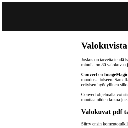
Valokuvista
Joskus on tarvetta tehdä i
minulla on 80 valokuvaa j
Convert
on
ImageMagi
muodosta toiseen. Samall
erityisen hyödyllinen sil
Convert ohjelmalla voi si
muuttaa niiden kokoa jne.
Valokuvat pdf ta
Siirry ensin komentotulkil