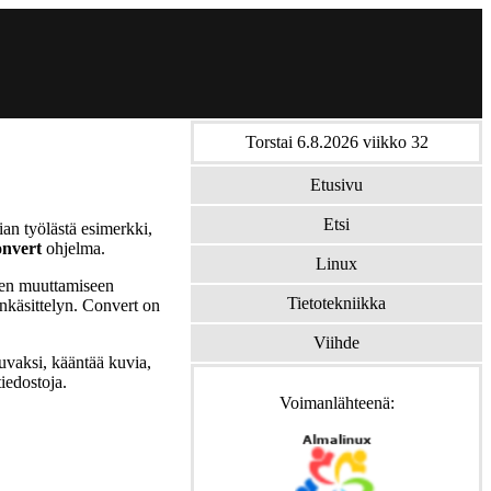
Torstai 6.8.2026 viikko 32
Etusivu
Etsi
ian työlästä esimerkki,
onvert
ohjelma.
Linux
ojen muuttamiseen
Tietotekniikka
käsittelyn. Convert on
Viihde
uvaksi, kääntää kuvia,
iedostoja.
Voimanlähteenä: