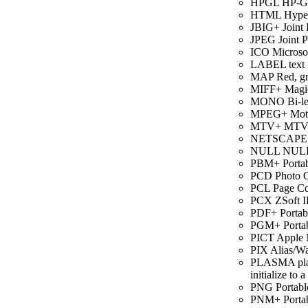
HPGL HP-GL 
HTML Hyperte
JBIG+ Joint B
JPEG Joint P
ICO Microsof
LABEL text 
MAP Red, gre
MIFF+ Magic
MONO Bi-level
MPEG+ Motion
MTV+ MTV Ra
NETSCAPE Ne
NULL NULL
PBM+ Portabl
PCD Photo CD
PCL Page Co
PCX ZSoft IB
PDF+ Portab
PGM+ Portabl
PICT Apple 
PIX Alias/Wa
PLASMA plasma
initialize to 
PNG Portabl
PNM+ Portab