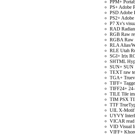
PPM+ Portabl
PS+ Adobe Po
PSD Adobe Ph
PS2+ Adobe Le
P7 Xv's visua
RAD Radianc
RGB Raw red,
RGBA Raw red
RLA Alias/Wa
RLE Utah Run
SGI+ Irix RG
SHTML Hyper
SUN+ SUN Ra
TEXT raw text
TGA+ Truevis
TIFF+ Tagged
TIFF24+ 24-b
TILE Tile ima
TIM PSX TIM
TTF TrueType
UIL X-Motif 
UYVY Inter
VICAR read 
VID Visual I
VIFF+ Khoros