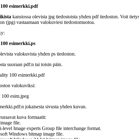
y 100 esimerkki.pdf
ikista
kansiossa olevista jpg tiedostoista yhden pdf tiedoston. Voit tietys
on (jpg) vastaamaan valokuviesi tiedostomuotoa.
ky:
y 100 esimerkki.ps
levista valokuvista yhden ps tiedoston.
sta suoraan pdf:n tai toisin päin.
ality 100 esimerkki.pdf
oston valokuviksi:
y 100 esim.jpeg
merkki.pdf:n jokaisesta sivusta yhden kuvan.
euraavat kuva formaatit:
mage file.
-level Image experts Group file interchange format.
oft Windows bitmap image file.