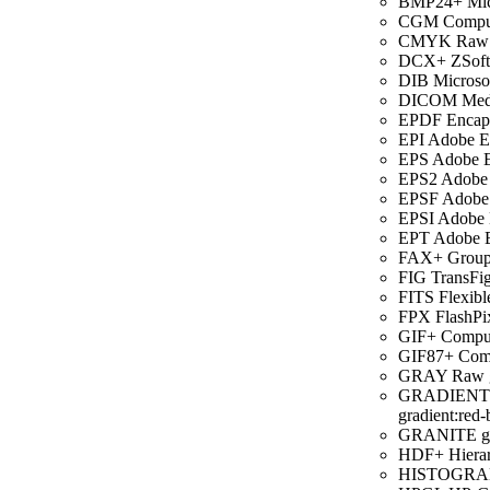
BMP24+ Micro
CGM Compute
CMYK Raw cy
DCX+ ZSoft I
DIB Microsof
DICOM Medic
EPDF Encaps
EPI Adobe En
EPS Adobe En
EPS2 Adobe L
EPSF Adobe E
EPSI Adobe E
EPT Adobe En
FAX+ Group
FIG TransFig
FITS Flexibl
FPX FlashPi
GIF+ CompuSe
GIF87+ Compu
GRAY Raw gr
GRADIENT gra
gradient:red-
GRANITE gra
HDF+ Hierarc
HISTOGR