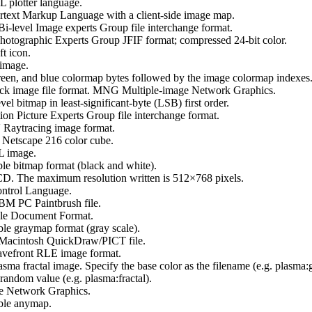
plotter language.
xt Markup Language with a client-side image map.
i-level Image experts Group file interchange format.
hotographic Experts Group JFIF format; compressed 24-bit color.
t icon.
image.
en, and blue colormap bytes followed by the image colormap indexes
k image file format. MNG Multiple-image Network Graphics.
 bitmap in least-significant-byte (LSB) first order.
 Picture Experts Group file interchange format.
ytracing image format.
tscape 216 color cube.
 image.
e bitmap format (black and white).
. The maximum resolution written is 512×768 pixels.
ntrol Language.
M PC Paintbrush file.
le Document Format.
e graymap format (gray scale).
Macintosh QuickDraw/PICT file.
vefront RLE image format.
 fractal image. Specify the base color as the filename (e.g. plasma:gr
a random value (e.g. plasma:fractal).
e Network Graphics.
le anymap.