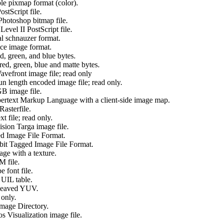
e pixmap format (color).
stScript file.
otoshop bitmap file.
vel II PostScript file.
l schnauzer format.
e image format.
 green, and blue bytes.
, green, blue and matte bytes.
vefront image file; read only
 length encoded image file; read only.
B image file.
text Markup Language with a client-side image map.
sterfile.
 file; read only.
ion Targa image file.
 Image File Format.
it Tagged Image File Format.
ge with a texture.
 file.
 font file.
UIL table.
leaved YUV.
only.
mage Directory.
 Visualization image file.