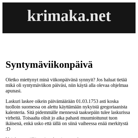
krimaka.net
Syntymäviikonpäivä
Oletko miettynyt minä viikonpäivänä synnyit? Jos haluat tietää
mikä oli syntymäviikon päiväsi, niin käytä alla olevaa ohjelmaa
apunasi.
Laskuri laskee oikein päivämäärään 01.03.1753 asti koska
tuolloin suomessa on alettu käyttämään nykyistä gregoriaanista
kalenteria. Sitä pidemmälle mennessä taaksepäin tulee laskurissa
virheitä. Toisaalta olisit jo aika pahasti muumioitunut tuon
ikäisenä, enkä usko että iällä on siinä vaiheessa enää merkitystä
:D