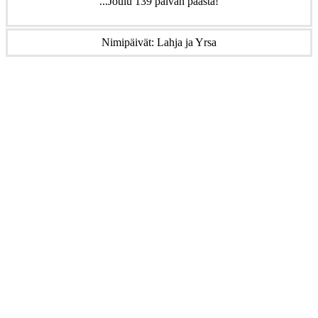
...Joulu 139 päivän päästä!
Nimipäivät: Lahja ja Yrsa